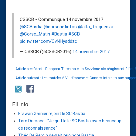
CSSCB - Communiqué 14 novembre 2017
@SCBastia
@corsenetinfos
@alta_frequenza
@Corse_Matin
#Bastia
#SCB
pic.twitter.com/CvNHysddzc
— CSSCB (@CSSCB2016)
14 novembre 2017
Article précédent : Diaspora Turchina et la Sezzione Aix réagissent à l'ar
Article suivant : Les matchs à Villefranche et Cannes interdits aux supp
Fil info
Erawan Garnier rejoint le SC Bastia
Tom Ducrocq : "Je quitte le SC Bastia avec beaucoup
de reconnaissance"
Théo De Percin devrait rejoindre Bastia