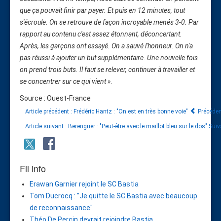
que ça pouvait finir par payer. Et puis en 12 minutes, tout
s'écroule. On se retrouve de façon incroyable menés 3-0. Par
rapport au contenu c'est assez étonnant, déconcertant.
Après, les garçons ont essayé. On a sauvé l'honneur. On n'a
pas réussi à ajouter un but supplémentaire. Une nouvelle fois
on prend trois buts. Il faut se relever, continuer à travailler et
se concentrer sur ce qui vient »
.
Source : Ouest-France
Article précédent : Frédéric Hantz : "On est en très bonne voie"
Précéde
Article suivant : Berenguer : "Peut-être avec le maillot bleu sur le dos"
Suiv
Fil info
Erawan Garnier rejoint le SC Bastia
Tom Ducrocq : "Je quitte le SC Bastia avec beaucoup
de reconnaissance"
Théo De Percin devrait rejoindre Bastia