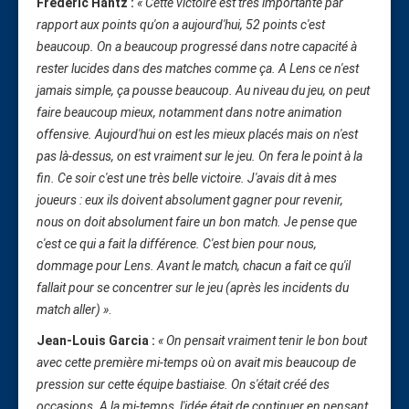
Frédéric Hantz :
« Cette victoire est très importante par
rapport aux points qu'on a aujourd'hui, 52 points c'est
beaucoup. On a beaucoup progressé dans notre capacité à
rester lucides dans des matches comme ça. A Lens ce n'est
jamais simple, ça pousse beaucoup. Au niveau du jeu, on peut
faire beaucoup mieux, notamment dans notre animation
offensive. Aujourd'hui on est les mieux placés mais on n'est
pas là-dessus, on est vraiment sur le jeu. On fera le point à la
fin. Ce soir c'est une très belle victoire. J'avais dit à mes
joueurs : eux ils doivent absolument gagner pour revenir,
nous on doit absolument faire un bon match. Je pense que
c'est ce qui a fait la différence. C'est bien pour nous,
dommage pour Lens. Avant le match, chacun a fait ce qu'il
fallait pour se concentrer sur le jeu (après les incidents du
match aller) »
.
Jean-Louis Garcia :
« On pensait vraiment tenir le bon bout
avec cette première mi-temps où on avait mis beaucoup de
pression sur cette équipe bastiaise. On s'était créé des
occasions. A la mi-temps, l'idée était de continuer en pensant